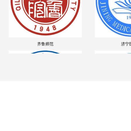
齐鲁师范
济宁
yy易游体育:山东理工职业学院
山