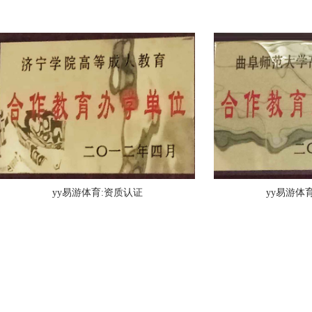
yy易游体育:资质认证
yy易游体
淄博职业
西安