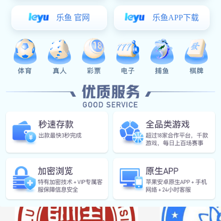
曲阜师范
山