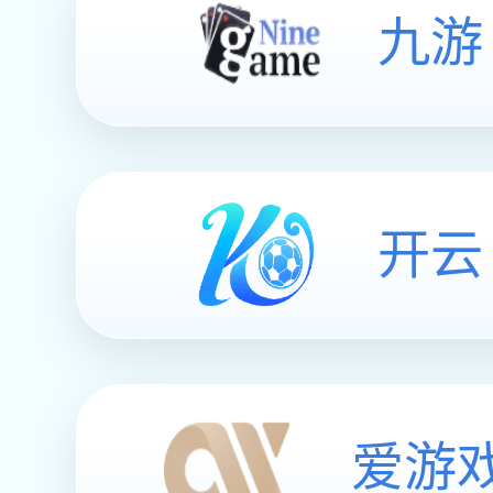
yy易游体育 的联系方式
济宁高新区yy易游体育培训学校有限公司
联
网址：wh11sch.com
手机
联系人：马老师
地
手机：0537-3250610
庙
Copyright
var _hmt = _hmt || []; (function() { var hm = document.createElement("script"); hm.src = "