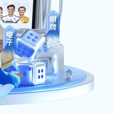
及……但是yy易游体育 不必沮丧，面对学历的缺失，还是有很
组织录取。入学考试每年一次，考试时间为每年10月的第三个
后要认真学习，修满学分即可毕业，时间通常为三年左右。
需参加入学考试，才能通过这个门槛。考试难度不大，学分修满
两到三次考试机会。每年的1月、4月、10月等。自考科目就是
绩长期有效，快的话两年左右即可拿证。自主学习，也可以通过