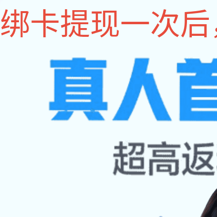
yy易游体育
网站yy易游
yy
体育
关于
您当前
快速导航
Fast navigation
网站yy易游体育
yy易游体育:关于yy易游体育
yy易游体育
yy易游体育:yy易游体育 视频课