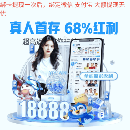
yy易游体育
网站yy易游
关于yy易游
体育
体育
您当前的位置：院
快速导航
Fast navigation
网站yy易游体育
yy易游体育:关于yy易游体育
yy易游体育
yy易游体育:yy易游体育 视频课