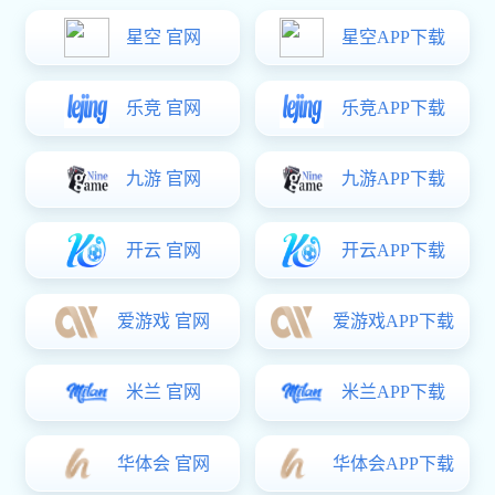
自学考试
曲阜师范
教学优势
教育资讯
院校专业
重点院校
院校简章
在线报名
济宁医学
在线报名
在线咨询
资质认证
yy易游体育:联系yy易游体育